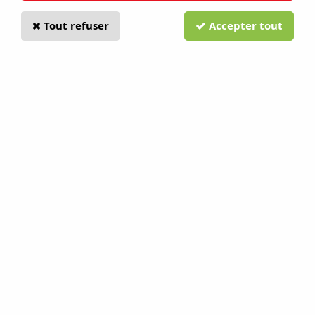
Tout refuser
Accepter tout
Service client
Retours produits
Par mail
Sous 14 jours
Inscription à la newsletter
A propos