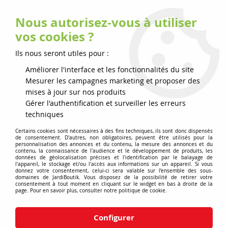
Nous autorisez-vous à utiliser
0
vos cookies ?
Ils nous seront utiles pour :
Accueil
>
ISEKI
Améliorer l'interface et les fonctionnalités du site
Mesurer les campagnes marketing et proposer des
Aucune correspondance trouvée
mises à jour sur nos produits
Gérer l'authentification et surveiller les erreurs
techniques
Certains cookies sont nécessaires à des fins techniques, ils sont donc dispensés
de consentement. D'autres, non obligatoires, peuvent être utilisés pour la
personnalisation des annonces et du contenu, la mesure des annonces et du
contenu, la connaissance de l'audience et le développement de produits, les
données de géolocalisation précises et l'identification par le balayage de
l'appareil, le stockage et/ou l'accès aux informations sur un appareil. Si vous
donnez votre consentement, celui-ci sera valable sur l’ensemble des sous-
domaines de JardiBoutik. Vous disposez de la possibilité de retirer votre
consentement à tout moment en cliquant sur le widget en bas à droite de la
page. Pour en savoir plus, consulter notre politique de cookie.
Paiement sécurisé CB
Livraison chez vous
Configurer
ou virement
avec Colissimo