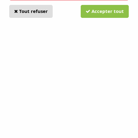
Tout refuser
Accepter tout
Service client
Retours produits
Par mail
Sous 14 jours
Inscription à la newsletter
A propos