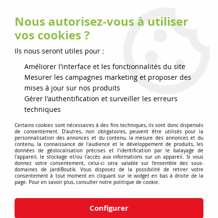
Nous autorisez-vous à utiliser
0
vos cookies ?
Ils nous seront utiles pour :
Accueil
>
Accessoires
>
Abri robot garage M Navimow série H
Améliorer l'interface et les fonctionnalités du site
Mesurer les campagnes marketing et proposer des
PROMO
-
10
€
mises à jour sur nos produits
Gérer l'authentification et surveiller les erreurs
techniques
Certains cookies sont nécessaires à des fins techniques, ils sont donc dispensés
de consentement. D'autres, non obligatoires, peuvent être utilisés pour la
personnalisation des annonces et du contenu, la mesure des annonces et du
contenu, la connaissance de l'audience et le développement de produits, les
données de géolocalisation précises et l'identification par le balayage de
l'appareil, le stockage et/ou l'accès aux informations sur un appareil. Si vous
donnez votre consentement, celui-ci sera valable sur l’ensemble des sous-
domaines de JardiBoutik. Vous disposez de la possibilité de retirer votre
consentement à tout moment en cliquant sur le widget en bas à droite de la
page. Pour en savoir plus, consulter notre politique de cookie.
Configurer