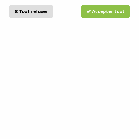
Tout refuser
Accepter tout
Abri robot garage M Navimow série
H
Soyez le premier à donner votre avis !
189
,
00
€
TTC
au lieu de
199,00
€