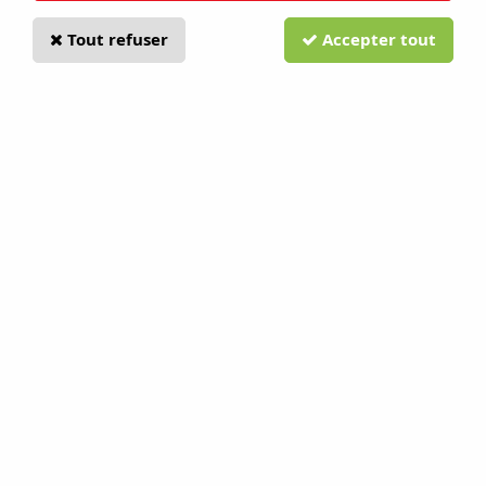
Tout refuser
Accepter tout
Chargeur de batterie QC250
Husqvarna
Soyez le premier à donner votre avis !
109
,
00
€
TTC