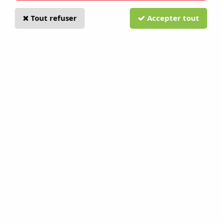
Tout refuser
Accepter tout
PACKS INSTALLATION TAILLE L
Soyez le premier à donner votre avis !
179
,
00
€
TTC
au lieu de
279,00
€
Valable jusqu'à épuisement du stock