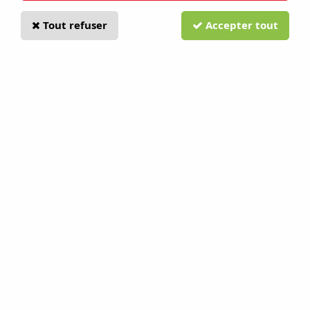
Tout refuser
Accepter tout
Convertisseur PAD1500E Ego power
Soyez le premier à donner votre avis !
119
,
00
€
TTC