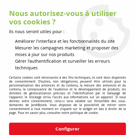
Nous autorisez-vous à utiliser
0
vos cookies ?
Ils nous seront utiles pour :
Accueil
>
Jardiboutik
>
Matériels de jardin
>
Nettoyeur haute pression
Améliorer l'interface et les fonctionnalités du site
Mesurer les campagnes marketing et proposer des
mises à jour sur nos produits
Gérer l'authentification et surveiller les erreurs
Aucune correspondance trouvée
techniques
Certains cookies sont nécessaires à des fins techniques, ils sont donc dispensés
de consentement. D'autres, non obligatoires, peuvent être utilisés pour la
personnalisation des annonces et du contenu, la mesure des annonces et du
contenu, la connaissance de l'audience et le développement de produits, les
données de géolocalisation précises et l'identification par le balayage de
l'appareil, le stockage et/ou l'accès aux informations sur un appareil. Si vous
Les tondeuses robots c'est quoi ?
donnez votre consentement, celui-ci sera valable sur l’ensemble des sous-
domaines de JardiBoutik. Vous disposez de la possibilité de retirer votre
consentement à tout moment en cliquant sur le widget en bas à droite de la
Les robots tondeuses, également connus sous les noms
page. Pour en savoir plus, consulter notre politique de cookie.
de tondeuses automatisées, représentent une innovation
majeure dans le domaine de l'entretien des jardins. Ces
Configurer
appareils autonomes ont conquis le marché grâce à leur