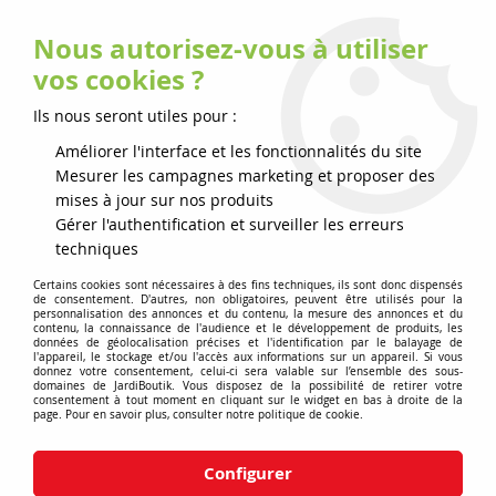
Nous autorisez-vous à utiliser
0
vos cookies ?
Ils nous seront utiles pour :
Accueil
>
Jardiboutik
>
Matériels de jardin
>
Souffleurs et Aspirateurs
Améliorer l'interface et les fonctionnalités du site
Mesurer les campagnes marketing et proposer des
mises à jour sur nos produits
Gérer l'authentification et surveiller les erreurs
4 articles sur
4
techniques
Certains cookies sont nécessaires à des fins techniques, ils sont donc dispensés
de consentement. D'autres, non obligatoires, peuvent être utilisés pour la
personnalisation des annonces et du contenu, la mesure des annonces et du
contenu, la connaissance de l'audience et le développement de produits, les
données de géolocalisation précises et l'identification par le balayage de
l'appareil, le stockage et/ou l'accès aux informations sur un appareil. Si vous
donnez votre consentement, celui-ci sera valable sur l’ensemble des sous-
domaines de JardiBoutik. Vous disposez de la possibilité de retirer votre
consentement à tout moment en cliquant sur le widget en bas à droite de la
page. Pour en savoir plus, consulter notre politique de cookie.
Configurer
Souffleur à batterie
Aspirateur à batterie