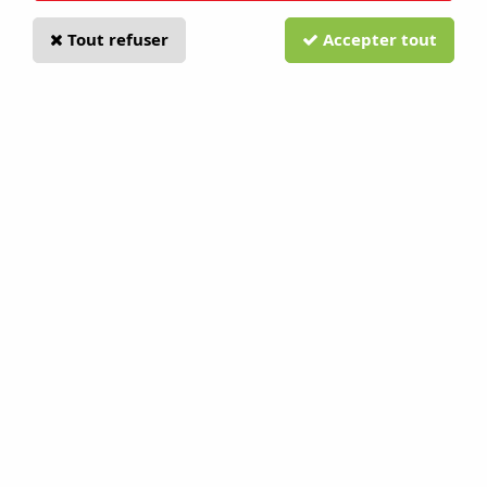
Tout refuser
Accepter tout
Pack lames endurance 6 lames
HUSQVARNA
Soyez le premier à donner votre avis !
24
,
99
€
TTC
Réf. :
595084401
Pack de lames endurance Husqvarna pour robot